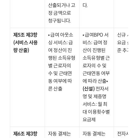
산출되거나 고
다.
정 금액으로 
청구됩니다.
제5조 제3항 
• 급여 아웃소
• 급여BPO 서
신규 서비스
(서비스 사용
싱 서비스: 급
비스: 급여 정
요금 산출 
량 산출)
여 정산이 진
산이 진행된 
준 추가
행된 소득유형
소득유형별 근
별 근로자의 
로자의 수 및 
수 및 근태연
근태연동 여부
동 여부에 따
에 따라 산출• 
른 산출
(신설)
 전자서
명 및 제증명 
서비스: 월 최
대 이용횟수별 
요금제
제6조 제3항 
자동 결제는 
자동 결제는 
전자서명 