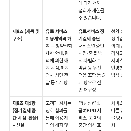
에 따라 청약 
철회가 제한될 
수 있습니다.
제8조 (제목 및 
유료 서비스 
유료서비스 정
청약 철회와
구조)
이용계약의 해
기결제 중단
 — 
정기결제 
지
 — 청약철회 
서비스별 중단 
의 개념을 
제한 안내, 협
시점·환불 방
리하고, 신규
의에 의한 해
식 차별화, 위
서비스 특성
지 시점, 해지 
약금 등 우선 
반영한 환불
의사 서면 전
적용 조항 등 5
방식 신설
달 등 5개 항
개 항으로 전
면 재구성
제8조 제1항 
고객과 회사는 
**(신설)**1. 
서비스 특성
(정기결제 중
상호 협의를 
급여BPO 서
따른 중단
단 시점·환불) 
통해 이용 계
비스
: 고객의 
불 방식 차
– 신설
약의 해지 및 
중단 의사 표
화