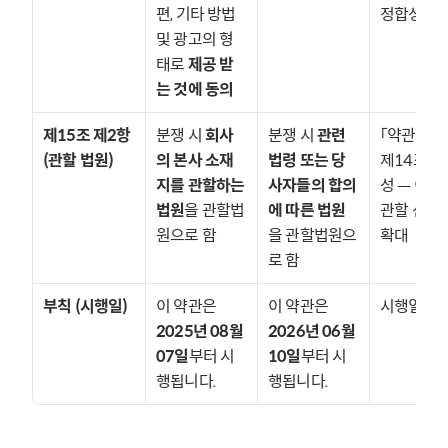
편, 기타 방법 
정합성)
및 광고의 형
태로 
제공 받
는 것에 동의
제15조 제2항 
분쟁 시 
회사
분쟁 시 
관련 
「약관규제법
(관할 법원)
의 본사 소재
법령 또는 당
제14조 정
지를 관할하는 
사자들의 합의
성 — 이용
법원
을 관할법
에 따른 법원
관할 선택권
원으로 함
을 관할법원으
확대
로 함
부칙 (시행일)
이 약관은 
이 약관은 
시행일 갱
2025년 08월 
2026년 06월 
07일
부터 시
10일
부터 시
행됩니다.
행됩니다.