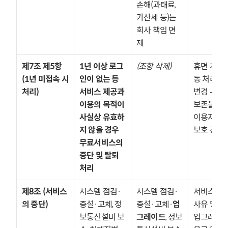
손해(과태료, 
가산세 등)는 
회사 책임 면
제
제7조 제5항 
1년 이상 로그
(조항 삭제)
휴면 계정 
(1년 미접속 시 
인이 없는 등 
동 처리 정책
처리)
서비스 제공과 
변경 — 데
이용의 목적이 
보존을 통한
사실상 유효하
이용자 권익
지 않을 경우 
보호 강화
무료서비스의 
중단 및 탈퇴 
처리
제8조 (서비스
시스템 점검·
시스템 점검·
서비스 중단
의 중단)
증설·교체, 정
증설·교체·
업
사유 명확화
보통신설비 보
그레이드
, 정보
업그레이드,