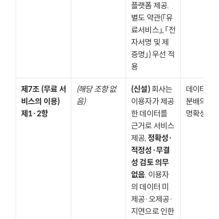
플랫폼 제공. 
별도 약관(「유
료서비스」, 「전
자서명 및 제
증명」) 우선 적
용
제7조 (무료 서
(해당 조항 없
(신설)
 회사는 
데이터 책임
비스의 이용) 
음)
이용자가 제공
분배의 법적
제1·2항
한 데이터를 
명확성 강
근거로 서비스 
제공, 
정확성·
적정성·무결
성 검토 의무 
없음
. 이용자
의 데이터 미
제공·오제공·
지연으로 인한 