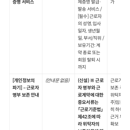
증명 서비스
제증명 발급·
가
발송 서비스 / 
[필수] 근로자
의 성명, 입사
일자, 생년월
일, 부서/직위 / 
보유기간: 계
약 종료 또는 
회원 탈퇴 시
까지
[개인정보의 
(안내문 없음)
(신설) ※ 근로
근로기준법
파기] – 근로자 
자 명부와 근
보존 주체가
명부 보존 안내
로계약에 대한 
위탁자(고
중요서류는 
주)임을 명
「근로기준법」 
히 하여 처리
제42조에 따
근거 투명성
라 위탁자의 
확보