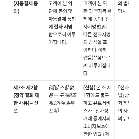
(자동결제 동
고객이 본 약
고객이 본 약
의 법적 근거
의)
관에 동의 및 
관 및 **자동결
명시
자동결제 동의
제에 동의(「전
에 전자 서명
자서명법」에 
함으로써 이루
따른 전자서명
어집니다.
의 방식을 포
함하며, 이하 
같음)**함으로
써 이루어집니
다.
제7조 제2항 
(해당 조항 없
(신설)
 본 조 제
「전자상거
(청약 철회 제
음 — 구 제8조 
1항에도 불구
법」상 청약
한 사유) – 신
제1항에 일부 
하고 유료서비
회 제한 사
설
포함)
스가 「전자상
의 사전 고지
거래 등에서의 
의무 이행
소비자보호에 
관한 법률」 제