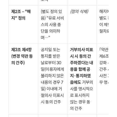
제2조 – "해
(별도 정의 있
(정의 삭제)
해지에 대한
지" 정의
음) "유료 서비
별도 정의 
스의 사용 중
이 제9조에
단을 의미하
절차로만 
며…"
제3조 제4항 
공지일 또는 
거부의사 미표
「약관규제법
(변경 약관 동
통지를 받은 
시 시 동의 간
제6조 정합
의 간주)
날로부터 30
주하겠다는 내
강화 — 동의
일(이용자에게 
용을 함께 공
간주 사실의
불리하지 않은 
지·통지하였
사전 고지 
내용의 경우 7
음에도
 거부의
무 명시
일) 이내에 거
사를 명시적으
절의사 미표시 
로 표시하지 
시 동의 간주
않는 경우 동
의 간주