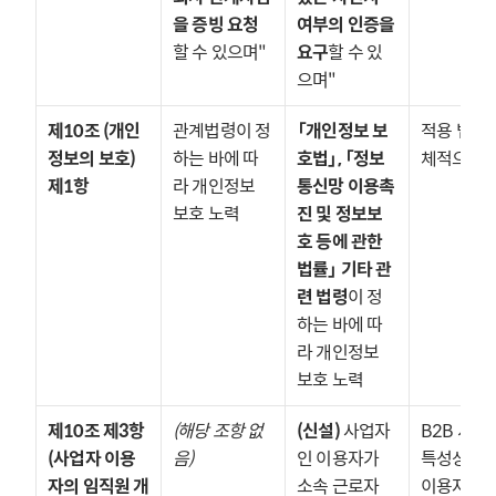
을 증빙 요청
여부의 인증을 
할 수 있으며"
요구
할 수 있
으며"
제10조 (개인
관계법령이 정
「개인정보 보
적용 법령 
정보의 보호) 
하는 바에 따
호법」, 「정보
체적으로 
제1항
라 개인정보 
통신망 이용촉
보호 노력
진 및 정보보
호 등에 관한 
법률」 기타 관
련 법령
이 정
하는 바에 따
라 개인정보 
보호 노력
제10조 제3항 
(해당 조항 없
(신설)
 사업자
B2B 서비스
(사업자 이용
음)
인 이용자가 
특성상 사업
자의 임직원 개
소속 근로자 
이용자의 