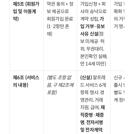
제5조 (회원가
약관 동의 + 정
가입신청 + 회
가입 절차 
입 및 이용계
보 제공으로 
사의 승낙으로 
확화 및 회
약)
회원가입 완료 
계약 성립, 
가
의 거부권 
(1·2항만 존
입 거부·유보 
거 명시
재)
사유 신설
(정
보 미제공·허
위, 무권대리, 
본인확인 실패, 
만 14세 미만)
제6조 (서비스
(별도 조항 없
(신설)
 알프레
신규 서비스
의 내용)
음, 구 제2조에 
드 서비스 6개 
출시 반영 및
포함)
항목 명시: 경
별도 약관 
영관리, 거래 
계 정비
지원, 급여, 
재
직증명·제증
명
, 
전자서명 
및 전자계약
, 