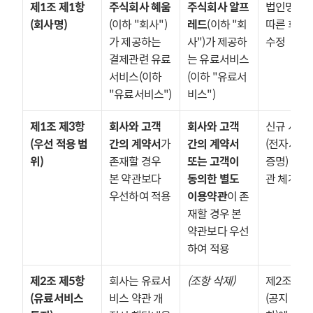
제1조 제1항 
주식회사 혜움
주식회사 알프
법인명 변경
(회사명)
(이하 "회사")
레드
(이하 "회
따른 회사명
가 제공하는 
사")가 제공하
수정
결제관련 유료
는 유료서비스
서비스(이하 
(이하 "유료서
"유료서비스")
비스")
제1조 제3항 
회사와 고객 
회사와 고객 
신규 서비
(우선 적용 범
간의 계약서
가 
간의 계약서 
(전자서명
위)
존재할 경우 
또는 고객이 
증명) 별도
본 약관보다 
동의한 별도 
관 체계 반
우선하여 적용
이용약관
이 존
재할 경우 본 
약관보다 우선
하여 적용
제2조 제5항 
회사는 유료서
(조항 삭제)
제2조 제4
(유료서비스 
비스 약관 개
(공지·통지