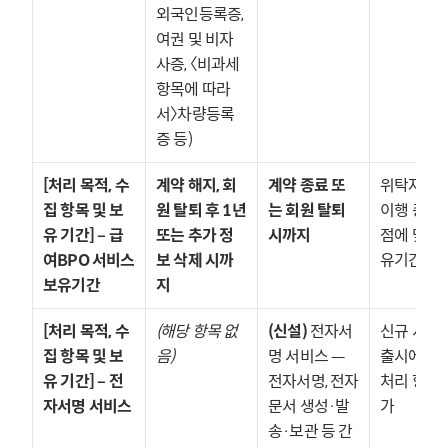
외국인등록증, 
여권 및 비자
사증, 〈비과세 
항목에 따라
서〉차량등록
증 등)
[처리 목적, 수
계약 해지, 회
계약 종료 또
위탁자 의무
집 항목 및 보
원 탈퇴 후 1년 
는 회원 탈퇴 
이행 종료 
유 기간] – 급
또는 추가 정
시까지
점에 맞춰 
여BPO 서비스 
보 삭제 시까
유기간 명
보유기간
지
[처리 목적, 수
(해당 항목 없
(신설)
 전자서
신규 서비스
집 항목 및 보
음)
명 서비스 — 
출시에 따른
유 기간] – 전
전자서명, 전자
처리 항목 
자서명 서비스
문서 생성·발
가
송·보관 등 간