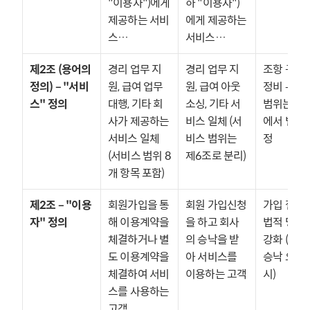
"이용자")에게 
하 "이용자")
제공하는 서비
에게 제공하는 
스…
서비스…
제2조 (용어의 
경리 업무 지
경리 업무 지
조항 구조 
정의) – "서비
원, 급여 업무 
원, 급여 아웃
정비 — 서
스" 정의
대행, 기타 회
소싱, 기타 서
범위는 제
사가 제공하는 
비스 일체 (서
에서 별도 
서비스 일체 
비스 범위는 
정
(서비스 범위 8
제6조로 분리)
개 항목 포함)
제2조 – "이용
회원가입을 통
회원 가입신청
가입 절차의
자" 정의
해 이용계약을 
을 하고 회사
법적 명확성
체결하거나 별
의 승낙을 받
강화 (회사
도 이용계약을 
아 서비스를 
승낙 요건 
체결하여 서비
이용하는 고객
시)
스를 사용하는 
고객