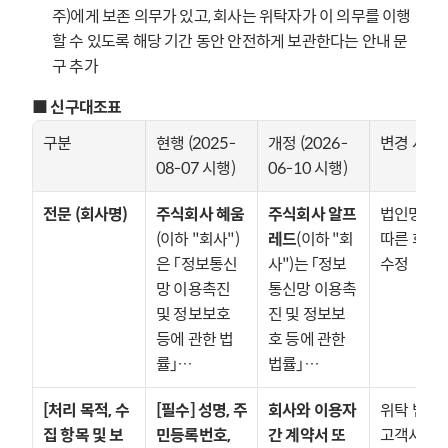
주)에게 보존 의무가 있고, 회사는 위탁자가 이 의무를 이행
할 수 있도록 해당 기간 동안 안전하게 보관한다는 안내 문
구 추가
■ 신구대조표
구분
현행 (2025-
개정 (2026-
변경 사유
08-07 시행)
06-10 시행)
전문 (회사명)
주식회사 혜움
주식회사 알프
법인명 변경
(이하 "회사")
레드
(이하 "회
따른 회사명
은 「정보통신
사")는 「정보
수정
망 이용촉진 
통신망 이용촉
및 정보보호 
진 및 정보보
등에 관한 법
호 등에 관한 
률」…
법률」…
[처리 목적, 수
[필수] 성명, 주
회사와 이용자 
위탁 범위가
집 항목 및 보
민등록번호, 
간 계약서 또
고객사별 