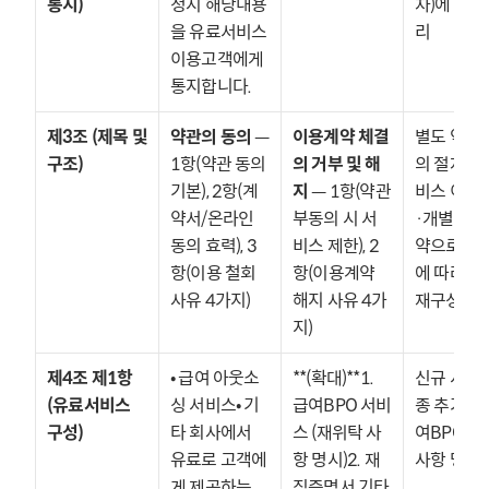
통지)
정시 해당내용
차)에 통합
을 유료서비스 
리
이용고객에게 
통지합니다.
제3조 (제목 및 
약관의 동의
 — 
이용계약 체결
별도 약관 
구조)
1항(약관 동의 
의 거부 및 해
의 절차가 
기본), 2항(계
지
 — 1항(약관 
비스 이용
약서/온라인 
부동의 시 서
·개별 이
동의 효력), 3
비스 제한), 2
약으로 분
항(이용 철회 
항(이용계약 
에 따라 조항
사유 4가지)
해지 사유 4가
재구성
지)
제4조 제1항 
• 급여 아웃소
**(확대)**1. 
신규 서비스
(유료서비스 
싱 서비스• 기
급여BPO 서비
종 추가 및
구성)
타 회사에서 
스 (재위탁 사
여BPO 재
유료로 고객에
항 명시)2. 재
사항 명시
게 제공하는 
직증명서 기타 