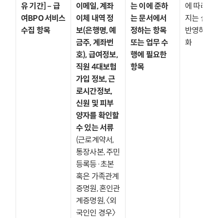
유 기간] – 급
이메일, 계좌 
는 이에 준하
에 따라 달
여BPO 서비스 
이체 내역 정
는 문서에서 
지는 실무를
수집 항목
보(은행명, 예
정하는 항목 
반영하여 
금주, 계좌번
또는 업무 수
화
호), 급여정보, 
행에 필요한 
직원 4대보험 
항목
가입 정보, 근
로시간정보, 
신원 및 피부
양자를 확인할 
수 있는 서류
(근로계약서, 
통장사본, 주민
등록등·초본 
혹은 가족관계
증명원, 혼인관
계증명원, 〈외
국인인 경우〉