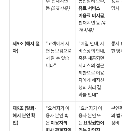
수, 천재지변 
통신설비 보수, 
용료 미지급
등 
(2개 사유)
유료 서비스 
명시
이용료 미지급
, 
천재지변 등 
(4
개 사유)
제9조 (해지 절
"고객에게 서
"메일 안내, 서
통지 방식 
차)
면 통보됨으로
비스상의 안내, 
현 명확화
서 알 수 있습
혹은 제공되던 
니다"
서비스의 접근 
제한으로 이용
자에게 해지신
청의 처리 결
과를 안내"
제9조 (탈퇴·
"요청자가 이
"요청자가 이
본인확인 
해지 본인 확
용자 본인 혹
용자 본인 또
의 법적 표현
인)
은 
이용자의 
는 
요청권한이 
정비
회사 관계자임
있는 자인지 