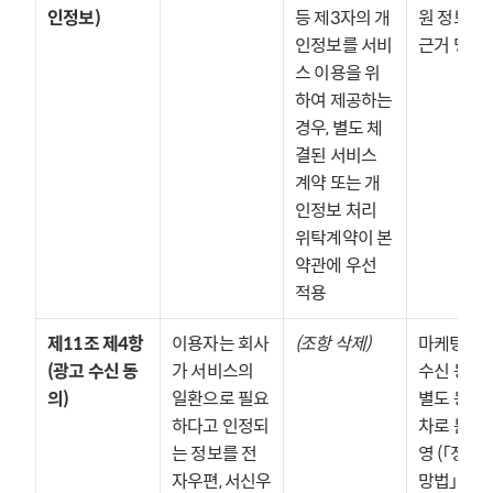
인정보)
등 제3자의 개
원 정보 처리
인정보를 서비
근거 명확
스 이용을 위
하여 제공하는 
경우, 별도 체
결된 서비스 
계약 또는 개
인정보 처리 
위탁계약이 본 
약관에 우선 
적용
제11조 제4항 
이용자는 회사
(조항 삭제)
마케팅 정보
(광고 수신 동
가 서비스의 
수신 동의는
의)
일환으로 필요
별도 동의 
하다고 인정되
차로 분리 
는 정보를 전
영 (「정보
자우편, 서신우
망법」 제50