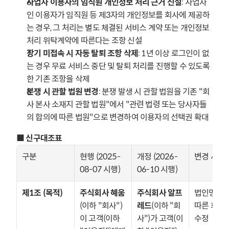
사업자 이용자의 임직원 개인정보 처리 근거 신설
: 사업자
인 이용자가 임직원 등 제3자의 개인정보를 회사에 제공하
는 경우, 그 처리는 별도 체결된 서비스 계약 또는 개인정보 
처리 위탁계약에 따른다는 조항 신설
장기 미접속 시 자동 탈퇴 조항 삭제
: 1년 이상 로그인이 없
는 경우 무료 서비스 중단 및 탈퇴 처리를 진행할 수 있도록 
한 기존 조항을 삭제
분쟁 시 관할 법원 변경
: 분쟁 발생 시 관할 법원을 기존 "회
사 본사 소재지 관할 법원"에서 "관련 법령 또는 당사자들
의 합의에 따른 법원"으로 변경하여 이용자의 선택권 확대
■ 신구대조표
구분
현행 (2025-
개정 (2026-
변경 사유
08-07 시행)
06-10 시행)
제1조 (목적)
주식회사 혜움
주식회사 알프
법인명 변경
(이하 "회사")
레드
(이하 "회
따른 회사명
이 고객(이하 
사")가 고객(이
수정